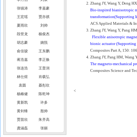
Zhang JY, Wang Y, Deng HX
张镇涛
李嘉豪
Bio-inspired bianisotropic 
transformation(Supporting I
王宏瑶
贾亦祺
ACS Applied Materials & In
夏雨欣
刘帅
Zhang JY, Wang Y, Pang HM
段世龙
杨俊杰
Flexible anisotropic magnet
胡志豪
姚悦
bionic actuator (Supporting
Composites Part A, 150: 10
俞佳骏
王东鹏
Zhang JY, Pang HM, Wang 
蒋浩嘉
李正焕
The magneto-mechanical prop
张连浩
王普润
Composites Science and Te
林仕煜
肖载弘
袁圆
聂彤欣
<
杨椿健
陈乾坤
黄新凯
许多
黄剑锋
殷帅
贾苗欣
朱齐高
龚涵磊
张丽