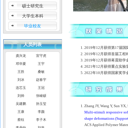
硕士研究生
大学生本科
毕业校友
人员列表
2019年12月获得第17
2019年12月获得首届
龚兴龙
宣守虎
2019年12月获得蒋震助学
邓华夏
王宇
2021年12月获得重点实
王胜
桑敏
2022年10月获得国家奖学
刘冰
赵春宇
连芯玉
王冠
刘帅
张峻硕
吴建鹏
孙玉玺
Zhang JY, Wang Y, Sun YX, S
王康
李颜
Multi-stimuli responsive so
shape deformations
(Suppor
蔡钰
李子木
ACS Applied Polymer Mater
李丹怡
刘泉