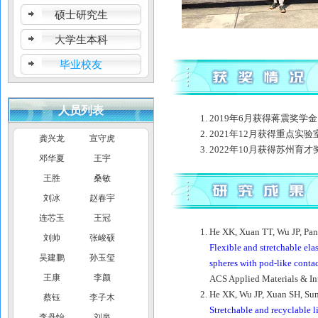
硕士研究生
大学生本科
毕业校友
人员列表
2019年6月获得蒋震奖学金
2021年12月获得重点实
龚兴龙
宣守虎
2022年10月获得苏州育才
邓华夏
王宇
王胜
桑敏
刘冰
赵春宇
连芯玉
王冠
He XK, Xuan TT, Wu JP, P
刘帅
张峻硕
Flexible and stretchable el
吴建鹏
孙玉玺
spheres with pod-like conta
王康
李颜
ACS Applied Materials & In
He XK, Wu JP, Xuan SH, Su
蔡钰
李子木
Stretchable and recyclable 
李丹怡
刘泉