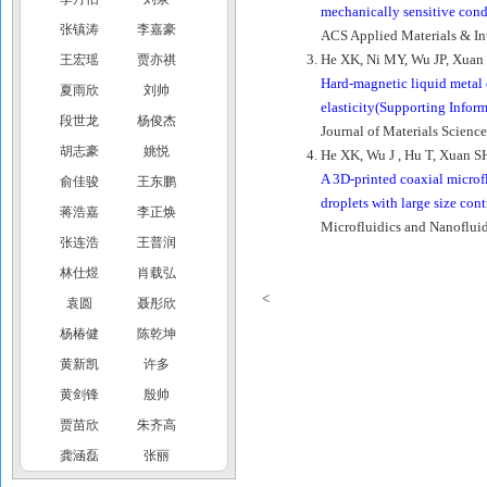
mechanically sensitive cond
张镇涛
李嘉豪
ACS Applied Materials & In
He XK, Ni MY, Wu JP, Xuan
王宏瑶
贾亦祺
Hard-magnetic liquid metal 
夏雨欣
刘帅
elasticity(Supporting Infor
段世龙
杨俊杰
Journal of Materials Scienc
胡志豪
姚悦
He XK, Wu J , Hu T, Xuan 
A 3D-printed coaxial microf
俞佳骏
王东鹏
droplets with large size cont
蒋浩嘉
李正焕
Microfluidics and Nanofluid
张连浩
王普润
林仕煜
肖载弘
<
袁圆
聂彤欣
杨椿健
陈乾坤
黄新凯
许多
黄剑锋
殷帅
贾苗欣
朱齐高
龚涵磊
张丽