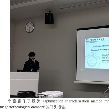
李嘉豪作了题为“
Optimization characterization method fo
magnetorheological dampers
”的口头报告。