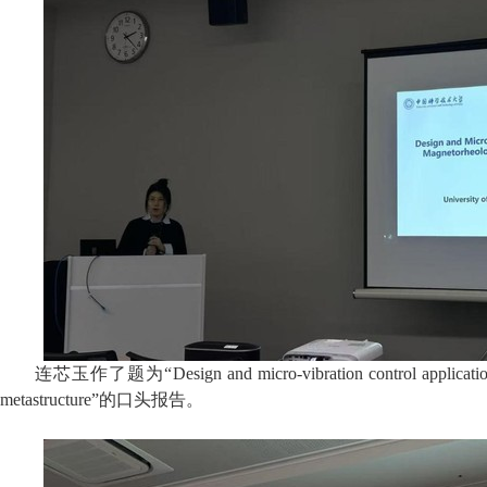
连芯玉作了题为“
Design and micro-vibration control applicati
metastructure
”的口头报告。