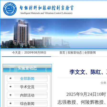
今天是：
2026年08月08日
首页
实验室动态
全部新闻
实验室动态
李文文、陈红、
全部新闻
分类
学术交流
2025
年
9
月
24
日
10
时
内部活动
志强教授、何陵辉教授
综合新闻